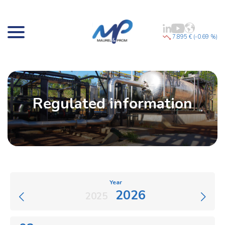
7.895 € (-0.69 %)
Regulated information
Year
2026
2025