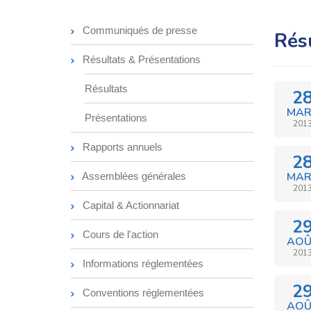
Communiqués de presse
Rés
Résultats & Présentations
Résultats
2
MAR
Présentations
201
Rapports annuels
2
MAR
Assemblées générales
201
Capital & Actionnariat
2
Cours de l'action
AOÛ
201
Informations réglementées
2
Conventions réglementées
AOÛ