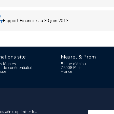
3
9
Rapport Financier au 30 juin 2013
T
3
mations site
Maurel & Prom
s légales
51 rue d’Anjou
e de confidentialité
75008 Paris
site
France
es afin d’optimiser les