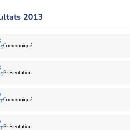
ultats 2013
8
Communiqué
S
3
8
Présentation
S
3
9
Communiqué
T
3
9
Présentation
T